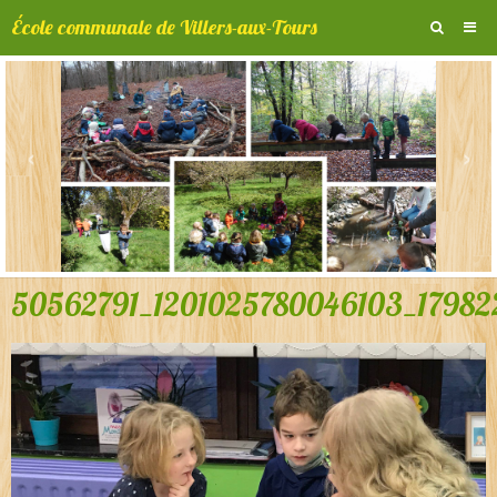
École communale de Villers-aux-Tours
Album photos
Prochainement ...
‹
›
Vidéos
Contact
50562791_1201025780046103_17982