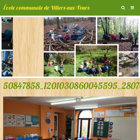
École communale de Villers-aux-Tours
Album photos
Prochainement ...
‹
›
Vidéos
Contact
50847858_1201030860045595_2807