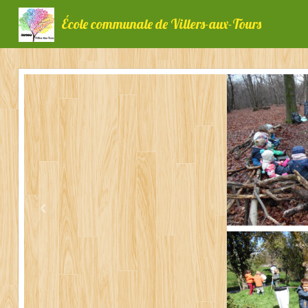
École communale de Villers-aux-Tours
‹